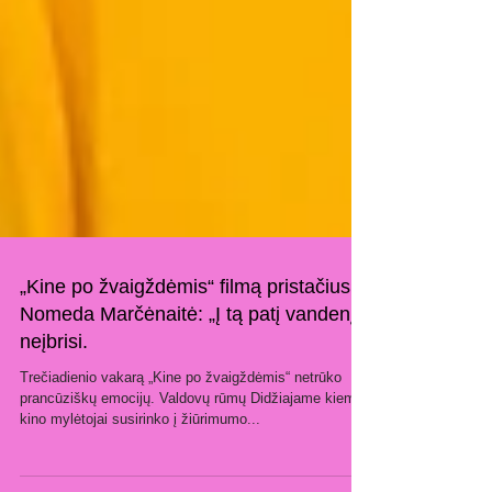
„Kine po žvaigždėmis“ filmą pristačiusi
Nomeda Marčėnaitė: „Į tą patį vandenį
neįbrisi.
Trečiadienio vakarą „Kine po žvaigždėmis“ netrūko
prancūziškų emocijų. Valdovų rūmų Didžiajame kieme
kino mylėtojai susirinko į žiūrimumo...