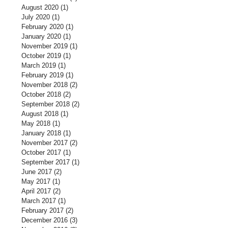
August 2020
(1)
1 post
July 2020
(1)
1 post
February 2020
(1)
1 post
January 2020
(1)
1 post
November 2019
(1)
1 post
October 2019
(1)
1 post
March 2019
(1)
1 post
February 2019
(1)
1 post
November 2018
(2)
2 posts
October 2018
(2)
2 posts
September 2018
(2)
2 posts
August 2018
(1)
1 post
May 2018
(1)
1 post
January 2018
(1)
1 post
November 2017
(2)
2 posts
October 2017
(1)
1 post
September 2017
(1)
1 post
June 2017
(2)
2 posts
May 2017
(1)
1 post
April 2017
(2)
2 posts
March 2017
(1)
1 post
February 2017
(2)
2 posts
December 2016
(3)
3 posts