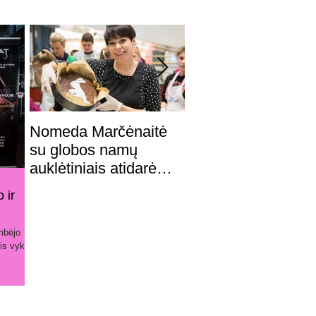
Nomeda Marčėnaitė
Garsūs Lietuvos vy
su globos namų
nuotraukose įamži
auklėtiniais atidarė
svajonių moteris
Velykų kepyklėlę
o ir
mbėjo
is vyko ir