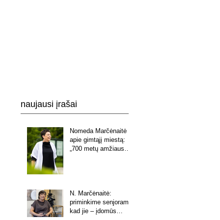
naujausi įrašai
Nomeda Marčėnaitė
apie gimtąjį miestą:
„700 metų amžiaus
vaikas, kuris tiki
galintis viską“
N. Marčėnaitė:
priminkime senjorams,
kad jie – įdomūs
pašnekovai.