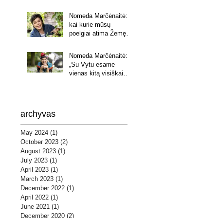
Nomeda Marčėnaitė:
kai kurie mūsų
poelgiai atima Žemę iš
ateities kartų
Nomeda Marčėnaitė:
„Su Vytu esame
vienas kitą visiškai
paleidę. Mandagiai ir
su begaline meile“
archyvas
May 2024
(1)
1 post
October 2023
(2)
2 posts
August 2023
(1)
1 post
July 2023
(1)
1 post
April 2023
(1)
1 post
March 2023
(1)
1 post
December 2022
(1)
1 post
April 2022
(1)
1 post
June 2021
(1)
1 post
December 2020
(2)
2 posts