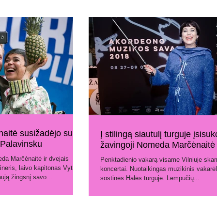
itė susižadėjo su
Į stilingą siautulį turguje įsisuk
 Palavinsku
žavingoji Nomeda Marčėnaitė
da Marčėnaitė ir dvejais
Penktadienio vakarą visame Vilniuje ska
ineris, laivo kapitonas Vytas
koncertai. Nuotaikingas muzikinis vakarėl
ją žingsnį savo...
sostinės Halės turguje. Lempučių...