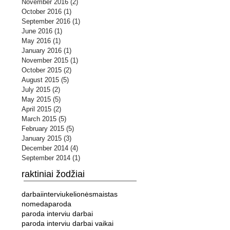
November 2016
(2)
2 posts
October 2016
(1)
1 post
September 2016
(1)
1 post
June 2016
(1)
1 post
May 2016
(1)
1 post
January 2016
(1)
1 post
November 2015
(1)
1 post
October 2015
(2)
2 posts
August 2015
(5)
5 posts
July 2015
(2)
2 posts
May 2015
(5)
5 posts
April 2015
(2)
2 posts
March 2015
(5)
5 posts
February 2015
(5)
5 posts
January 2015
(3)
3 posts
December 2014
(4)
4 posts
September 2014
(1)
1 post
raktiniai žodžiai
darbai
interviu
kelionės
maistas
nomeda
paroda
paroda interviu darbai
paroda interviu darbai vaikai