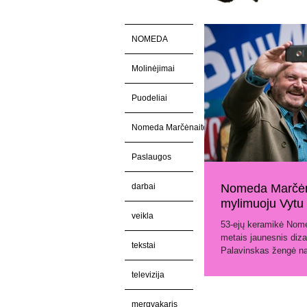
NOMEDA
Molinėjimai
Puodeliai
Nomeda Marčėnaitė
Paslaugos
darbai
Nomeda Marčėna
mylimuoju Vytu
veikla
53-ejų keramikė Nome
metais jaunesnis diza
tekstai
Palavinskas žengė nau
televizija
mergvakaris