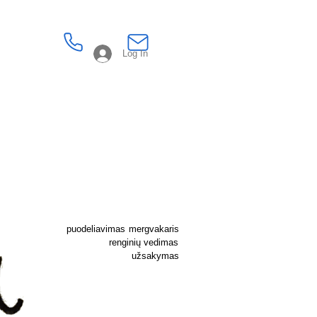
Log In
puodeliavimas
mergvakaris
renginių vedimas
užsakymas