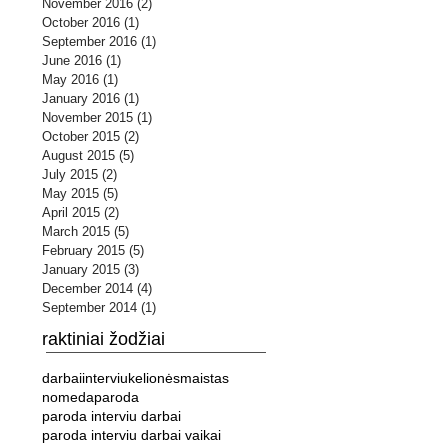
November 2016
(2)
2 posts
October 2016
(1)
1 post
September 2016
(1)
1 post
June 2016
(1)
1 post
May 2016
(1)
1 post
January 2016
(1)
1 post
November 2015
(1)
1 post
October 2015
(2)
2 posts
August 2015
(5)
5 posts
July 2015
(2)
2 posts
May 2015
(5)
5 posts
April 2015
(2)
2 posts
March 2015
(5)
5 posts
February 2015
(5)
5 posts
January 2015
(3)
3 posts
December 2014
(4)
4 posts
September 2014
(1)
1 post
raktiniai žodžiai
darbai
interviu
kelionės
maistas
nomeda
paroda
paroda interviu darbai
paroda interviu darbai vaikai