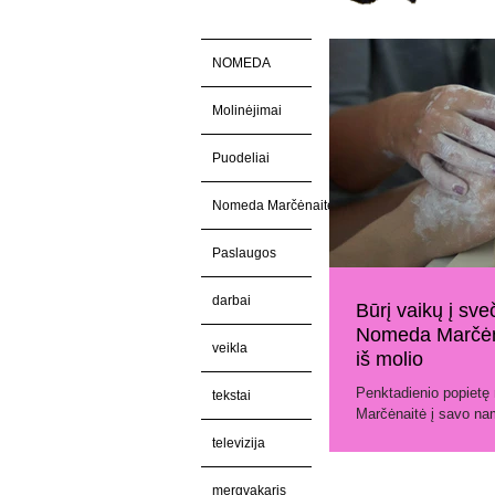
NOMEDA
Molinėjimai
Puodeliai
Nomeda Marčėnaitė
Paslaugos
darbai
Būrį vaikų į sve
Nomeda Marčėna
veikla
iš molio
Penktadienio popiet
tekstai
Marčėnaitė į savo na
Lietuvos aklųjų ir sil
televizija
mergvakaris