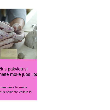
čius pakvietusi
itė mokė juos lipdyti
ę menininkė Nomeda
mus pakvietė vaikus iš
pnaregių ugdymo centro ir...