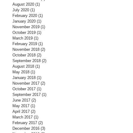
August 2020
(1)
1 post
July 2020
(1)
1 post
February 2020
(1)
1 post
January 2020
(1)
1 post
November 2019
(1)
1 post
October 2019
(1)
1 post
March 2019
(1)
1 post
February 2019
(1)
1 post
November 2018
(2)
2 posts
October 2018
(2)
2 posts
September 2018
(2)
2 posts
August 2018
(1)
1 post
May 2018
(1)
1 post
January 2018
(1)
1 post
November 2017
(2)
2 posts
October 2017
(1)
1 post
September 2017
(1)
1 post
June 2017
(2)
2 posts
May 2017
(1)
1 post
April 2017
(2)
2 posts
March 2017
(1)
1 post
February 2017
(2)
2 posts
December 2016
(3)
3 posts