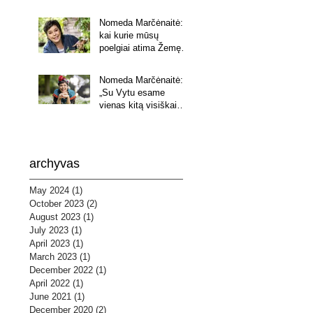
Nomeda Marčėnaitė:
kai kurie mūsų
poelgiai atima Žemę iš
ateities kartų
Nomeda Marčėnaitė:
„Su Vytu esame
vienas kitą visiškai
paleidę. Mandagiai ir
su begaline meile“
archyvas
May 2024
(1)
1 post
October 2023
(2)
2 posts
August 2023
(1)
1 post
July 2023
(1)
1 post
April 2023
(1)
1 post
March 2023
(1)
1 post
December 2022
(1)
1 post
April 2022
(1)
1 post
June 2021
(1)
1 post
December 2020
(2)
2 posts