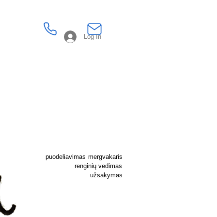
Log In
puodeliavimas
mergvakaris
renginių vedimas
užsakymas