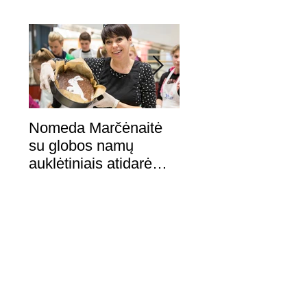
Nomeda Marčėnaitė
Garsūs Lietuvos vy
su globos namų
nuotraukose įamži
auklėtiniais atidarė
svajonių moteris
Velykų kepyklėlę