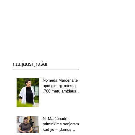
naujausi įrašai
Nomeda Marčėnaitė
apie gimtąjį miestą:
„700 metų amžiaus
vaikas, kuris tiki
galintis viską“
N. Marčėnaitė:
priminkime senjorams,
kad jie – įdomūs
pašnekovai.