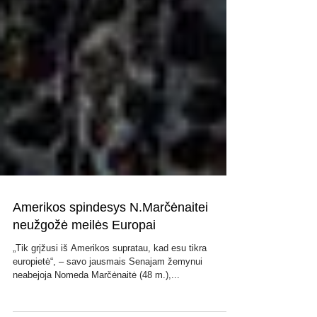
Amerikos spindesys N.Marčėnaitei
neužgožė meilės Europai
„Tik grįžusi iš Amerikos supratau, kad esu tikra
europietė“, – savo jausmais Senajam žemynui
neabejoja Nomeda Marčėnaitė (48 m.),...