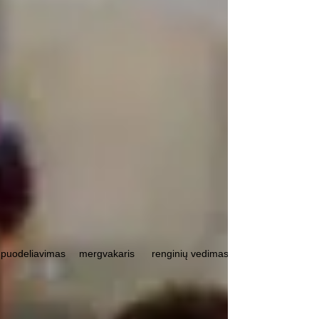
puodeliavimas
mergvakaris
renginių vedimas